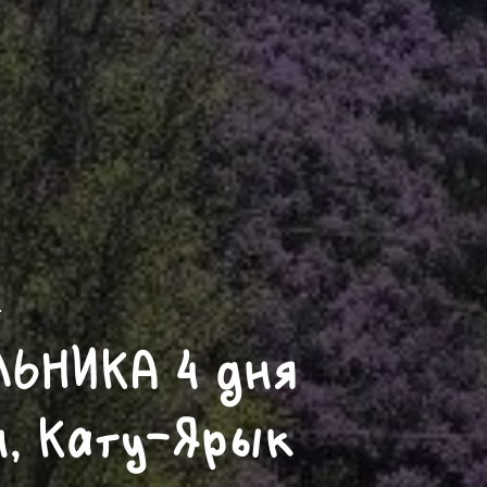
→
ЬНИКА 4 дня
, Кату-Ярык