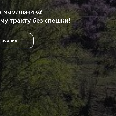
я маральника!
му тракту без спешки!
писание