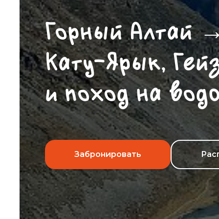
Горный Алтай 
Kату-Ярык, Гей
и поход на вод
Забронировать
Рас