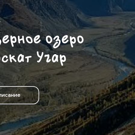
→
зерное oзеpo
oскaт Учар
писание